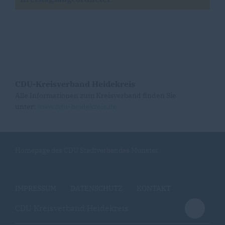
CDU-Kreisverband Heidekreis
Alle Informationen zum Kreisverband finden Sie
unter:
www.cdu-heidekreis.de
Homepage des CDU Stadtverbandes Munster
IMPRESSUM
DATENSCHUTZ
KONTAKT
CDU Kreisverband Heidekreis