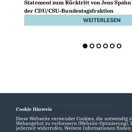
Statement zum Rücktritt von Jens Spahn 
der CDU/CSU-Bundestagsfraktion
WEITERLESEN
Homepage des CDU Stadtverbandes Munster
Cookie Hinweis
Diese Webseite verwendet Cookies, die notwendig si
IMPRESSUM
DATENSCHUTZ
KONTAKT
Webangebot zu verbessern (Website-Optmierung). Fü
jederzeit widerrufen. Weitere Informationen finden