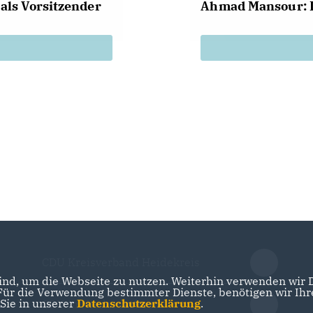
als Vorsitzender
Ahmad Mansour: 
CDU Kreisverband Heidekreis
nd, um die Webseite zu nutzen. Weiterhin verwenden wir Di
r die Verwendung bestimmter Dienste, benötigen wir Ihre 
 Sie in unserer
Datenschutzerklärung
.
CDU in Niedersachsen