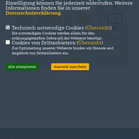
Einwilligung können Sie jederzeit widerrufen. Weitere
1
2
Informationen finden Sie in unserer
Datenschutzerklärung
.
3
4
5
6
7
8
9
Technisch notwendige Cookies (
Übersicht
)
10
11
12
13
14
15
16
Die notwendigen Cookies werden allein für den
17
18
19
20
21
22
23
ordnungsgemäßen Gebrauch der Webseite benötigt.
Cookies von Drittanbietern (
Übersicht
)
24
25
26
27
28
29
30
Zur Optimierung unserer Webseite binden wir Dienste und
Angebote von Drittanbietern ein.
31
Alle akzeptieren
Auswahl speichern