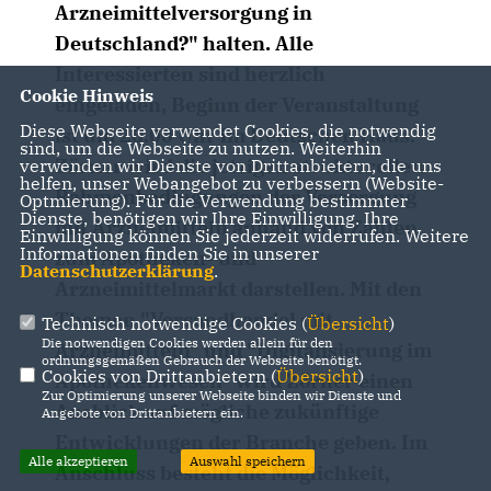
Arzneimittelversorgung in
Deutschland?" halten. Alle
Interessierten sind herzlich
Cookie Hinweis
eingeladen, Beginn der Veranstaltung
Diese Webseite verwendet Cookies, die notwendig
ist um 20.00 Uhr im Deutschen Haus.
sind, um die Webseite zu nutzen. Weiterhin
Zörner wird die jetzigen strukturellen
verwenden wir Dienste von Drittanbietern, die uns
helfen, unser Webangebot zu verbessern (Website-
Rahmenbedingungen der Versorgung
Optmierung). Für die Verwendung bestimmter
Dienste, benötigen wir Ihre Einwilligung. Ihre
mit Arzneimitteln anhand von Zahlen
Einwilligung können Sie jederzeit widerrufen. Weitere
Informationen finden Sie in unserer
zum Apotheken- und
Datenschutzerklärung
.
Arzneimittelmarkt darstellen. Mit den
Themen "Versandhandel mit
Technisch notwendige Cookies (
Übersicht
)
Die notwendigen Cookies werden allein für den
Arzneimitteln" und "Digitalisierung im
ordnungsgemäßen Gebrauch der Webseite benötigt.
Cookies von Drittanbietern (
Übersicht
)
Apothekenwesen" wird Zörner einen
Zur Optimierung unserer Webseite binden wir Dienste und
Ausblick auf mögliche zukünftige
Angebote von Drittanbietern ein.
Entwicklungen der Branche geben. Im
Alle akzeptieren
Auswahl speichern
Anschluss besteht die Möglichkeit,