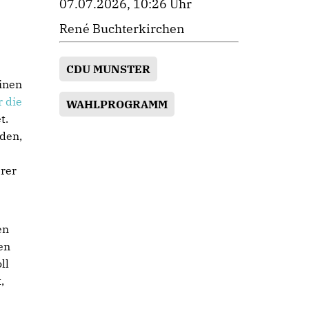
07.07.2026, 10:26 Uhr
René Buchterkirchen
CDU MUNSTER
inen
 die
WAHLPROGRAMM
t.
den,
erer
en
en
ll
,