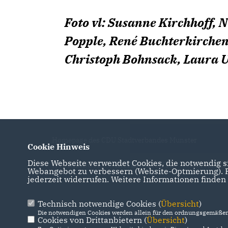
Foto vl: Susanne Kirchhoff, 
Popple, René Buchterkirchen,
Christoph Bohnsack, Laura U
Homepage des CDU Stadtverbandes Munster
Cookie Hinweis
Diese Webseite verwendet Cookies, die notwendig si
IMPRESSUM
DATENSCHUTZ
KONTAKT
Webangebot zu verbessern (Website-Optmierung). Fü
jederzeit widerrufen. Weitere Informationen finden
Technisch notwendige Cookies (
Übersicht
)
Die notwendigen Cookies werden allein für den ordnungsgemäßen 
Cookies von Drittanbietern (
Übersicht
)