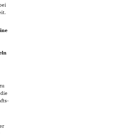
bei
it.
eine
eln
zu
 die
fts-
er
t