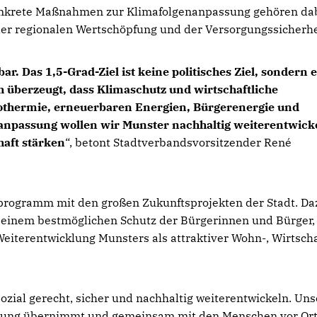
onkrete Maßnahmen zur Klimafolgenanpassung gehören da
r regionalen Wertschöpfung und der Versorgungssicherhe
ar. Das 1,5-Grad-Ziel ist keine politisches Ziel, sondern 
ch überzeugt, dass Klimaschutz und wirtschaftliche
thermie, erneuerbaren Energien, Bürgerenergie und
npassung wollen wir Munster nachhaltig weiterentwick
haft stärken
“, betont Stadtverbandsvorsitzender René
lprogramm mit den großen Zukunftsprojekten der Stadt. Da
 einem bestmöglichen Schutz der Bürgerinnen und Bürger,
Weiterentwicklung Munsters als attraktiver Wohn-, Wirtscha
sozial gerecht, sicher und nachhaltig weiterentwickeln. Uns
twortung übernimmt und gemeinsam mit den Menschen vor Or